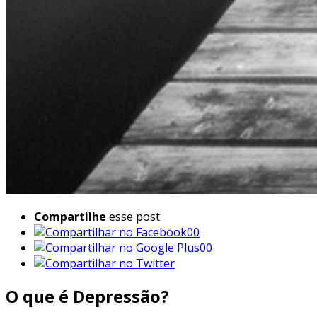
Compartilhe
esse post
00
00
O que é Depressão?